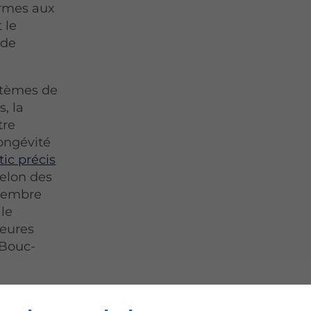
ormes aux
 le
 de
stèmes de
s, la
tre
longévité
ic précis
selon des
 membre
le
leures
 Bouc-