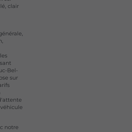
é, clair
générale,
n,
les
osant
ouc-Bel-
pose sur
rifs
n
d'attente
 véhicule
c notre