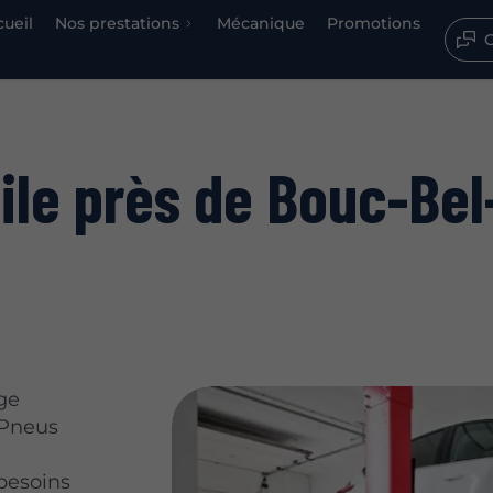
cueil
Nos prestations
Mécanique
Promotions
C
le près de Bouc-Bel
ge
 Pneus
besoins