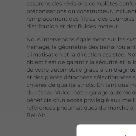
assurons des révisions complètes conf
préconisations du constructeur, incluant
remplacement des filtres, des courroies
distribution et des fluides moteur.
Nous intervenons également sur les sy
freinage, la géométrie des trains roulant
climatisation et la direction assistée. No
objectif est de garantir la sécurité et la 
de votre automobile grâce à un
diagnost
et des pièces détachées sélectionnées 
critères de qualité stricts. En tant que
du réseau Vulco, notre garage automobi
bénéficie d'un accès privilégié aux meil
références pneumatiques du marché à
Bel-Air.