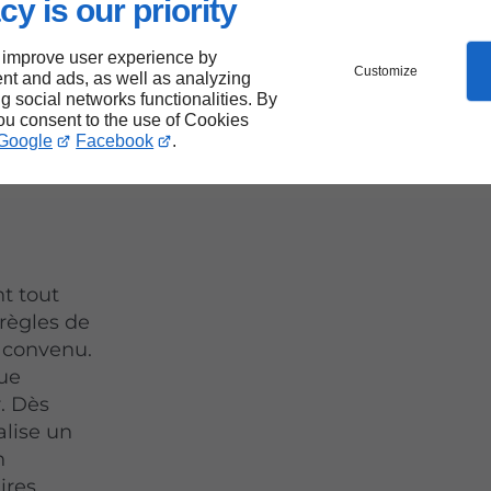
cy is our priority
ique
 improve user experience by
Customize
nt and ads, as well as analyzing
ng social networks functionalities. By
you consent to the use of Cookies
Google
Facebook
.
nt tout
 règles de
x convenu.
ue
r. Dès
alise un
n
ires.