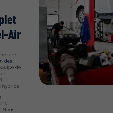
plet
l-Air
mme une
on des
 équipé de
ion,
il
u hybride.
s
ions
. Nous