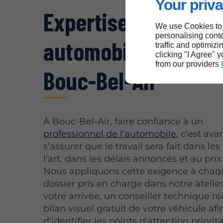
Your priva
Expertise en mécan
We use Cookies to
personalising conte
automobile près de
traffic and optimizi
clicking "I Agree" 
from our providers
Bouc-Bel-Air
À Bouc-Bel-Air, faire confiance à un
professionnel de l'automobile
, c'est ava
s'assurer que le travail sera fait dans les
l'art, dans les délais annoncés et au pri
Nous appliquons cette exigence à chaq
dossier pris en charge dans notre atelie
votre arrivée, un conseiller technique ré
bilan visuel gratuit de votre véhicule afi
d'identifier les points d'attention priorita